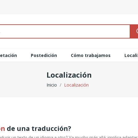
retación
Postedición
Cómo trabajamos
Local
Localización
Inicio
Localización
ón
de una traducción?
ucir un texto de un idioma a otro? Va mucho más allá: implica adaptar