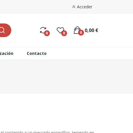
Acceder
0,00 €
0
0
0
ización
Contacto
 el contenido a un mercado específico, teniendo en