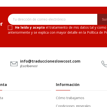
Sus
er
He leído y acepto
el tratamiento de mis datos tal y como
s
anteriormente y se explica con mayor detalle en la Política de Pr
info@traduccioneslowcost.com
¡Escríbenos!
enta
Información
ta
Cómo trabajamos
s
Condiciones generales