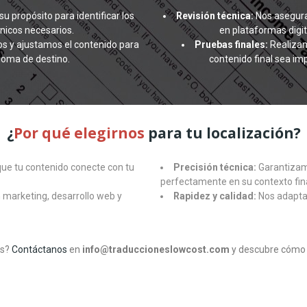
u propósito para identificar los
Revisión técnica:
Nos asegura
écnicos necesarios.
en plataformas digit
s y ajustamos el contenido para
Pruebas finales:
Realizam
dioma de destino.
contenido final sea i
¿
Por qué elegirnos
para tu localización?
e tu contenido conecte con tu
Precisión técnica:
Garantizam
perfectamente en su contexto fina
marketing, desarrollo web y
Rapidez y calidad:
Nos adaptam
os?
Contáctanos
en
info@traduccioneslowcost.com
y descubre cómo n