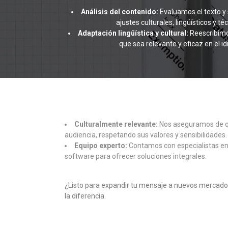
Análisis del contenido:
Evaluamos el texto y s
ajustes culturales, lingüísticos y t
Adaptación lingüística y cultural:
Reescribimo
que sea relevante y eficaz en el i
Culturalmente relevante:
Nos aseguramos de qu
audiencia, respetando sus valores y sensibilidades.
Equipo experto:
Contamos con especialistas en 
software para ofrecer soluciones integrales.
¿Listo para expandir tu mensaje a nuevos mercad
la diferencia.