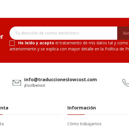
Sus
er
He leído y acepto
el tratamiento de mis datos tal y como
s
anteriormente y se explica con mayor detalle en la Política de Pr
info@traduccioneslowcost.com
¡Escríbenos!
enta
Información
ta
Cómo trabajamos