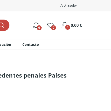
Acceder
0,00 €
0
0
0
ización
Contacto
edentes penales Países