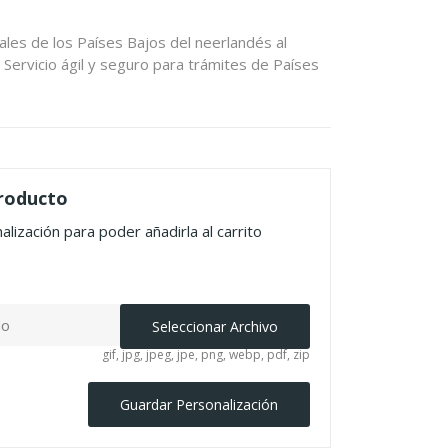
les de los Países Bajos del neerlandés al
l. Servicio ágil y seguro para trámites de Países
producto
lización para poder añadirla al carrito
do
Seleccionar Archivo
gif, jpg, jpeg, jpe, png, webp, pdf, zip
Guardar Personalización