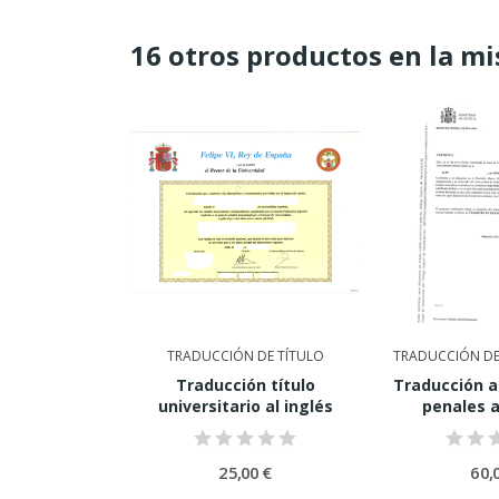
16 otros productos en la mi
 ANTECEDENTES
TRADUCCIÓN DE TÍTULO
TRADUCCIÓN DE
ntecedentes
Traducción título
Traducción 
Alemania
universitario al inglés
penales a
0 €
25,00 €
60,