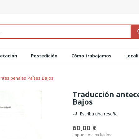
retación
Postedición
Cómo trabajamos
Local
ntes penales Países Bajos
Traducción antec
Bajos
Escriba una reseña
60,00 €
Impuestos excluidos