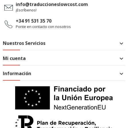
info@traduccioneslowcost.com
¡Escríbenos!
+34 91 531 35 70
Ponte en contacto con nosotros
Nuestros Servicios

Mi cuenta

Información
