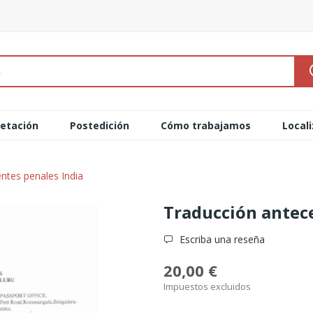
retación
Postedición
Cómo trabajamos
Local
ntes penales India
Traducción antec
Escriba una reseña
20,00 €
Impuestos excluidos