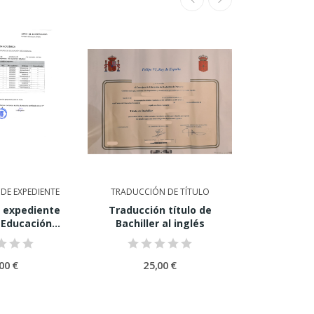
DE EXPEDIENTE
TRADUCCIÓN DE TÍTULO
TRADUCCIÓN D
 expediente
Traducción título de
Traducción
Educación...
Bachiller al inglés
penales
00 €
25,00 €
20