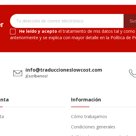
Sus
er
He leído y acepto
el tratamiento de mis datos tal y como
s
anteriormente y se explica con mayor detalle en la Política de Pr
info@traduccioneslowcost.com
¡Escríbenos!
enta
Información
ta
Cómo trabajamos
s
Condiciones generales