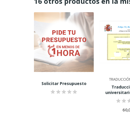
16 otros productos en la mi
 DE TÍTULO
TRADUCCIÓN
Solicitar Presupuesto
 título de
Traducci
al alemán
universitar
0 €
60,