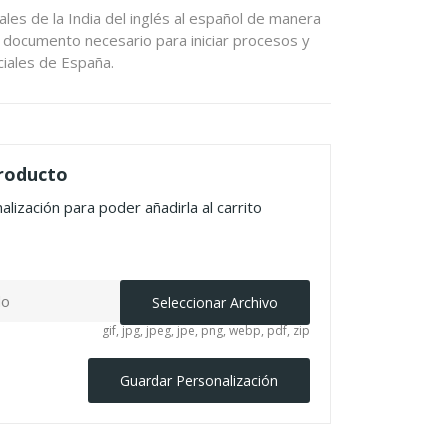
es de la India del inglés al español de manera
n documento necesario para iniciar procesos y
ciales de España.
producto
lización para poder añadirla al carrito
do
Seleccionar Archivo
gif, jpg, jpeg, jpe, png, webp, pdf, zip
Guardar Personalización