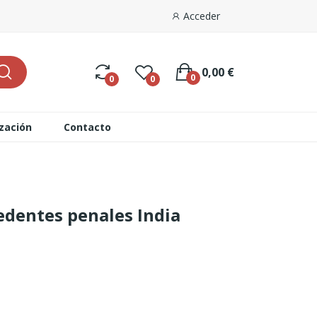
Acceder
0,00 €
0
0
0
ización
Contacto
edentes penales India