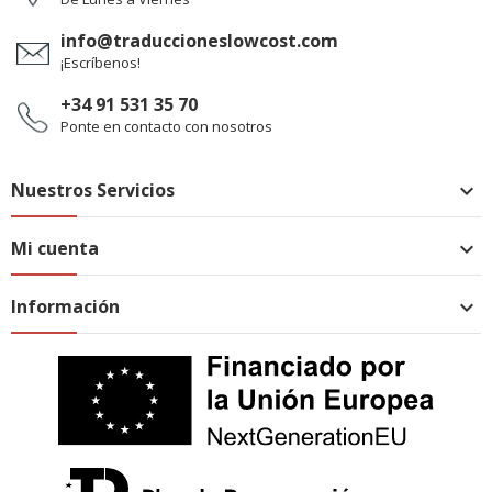
info@traduccioneslowcost.com
¡Escríbenos!
+34 91 531 35 70
Ponte en contacto con nosotros
Nuestros Servicios

Mi cuenta

Información
